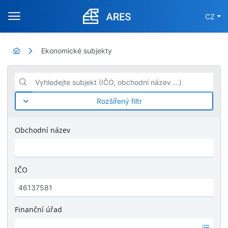
CZ
Ekonomické subjekty
Vyhledejte subjekt (IČO, obchodní název ...)
Rozšířený filtr
Obchodní název
IČO
Finanční úřad
Ž