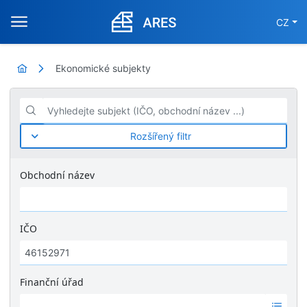
CZ
Ekonomické subjekty
Vyhledejte subjekt (IČO, obchodní název ...)
Rozšířený filtr
Obchodní název
IČO
Finanční úřad
Ž