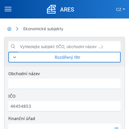
CZ
Ekonomické subjekty
Vyhledejte subjekt (IČO, obchodní název ...)
Rozšířený filtr
Obchodní název
IČO
Finanční úřad
Ž