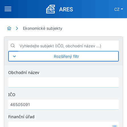
CZ
Ekonomické subjekty
Vyhledejte subjekt (IČO, obchodní název ...)
Rozšířený filtr
Obchodní název
IČO
Finanční úřad
Ž