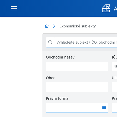
Ekonomické subjekty
Vyhledejte subjekt (IČO, obchodní název .
Obchodní název
IČ
Obec
Uli
Ž
á
d
Právní forma
Pr
n
Ž
Ž
é
á
á
v
d
d