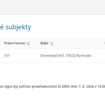
ý
d
s
k
l
y
e
d
é subjekty
k
y
Právní forma
Sídlo
101
Stromořadí 947, 73532 Rychvald
to výpis byl pořízen prostřednictvím IS ARES dne: 7. 8. 2026 v 14:3