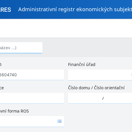
Administrativní registr ekonomických subjek
..)
O
Finanční úřad
Ž
á
d
ce
Číslo domu
/
Číslo orientační
n
Ž
é
/
á
v
d
ý
ávní forma ROS
n
s
é
l
v
e