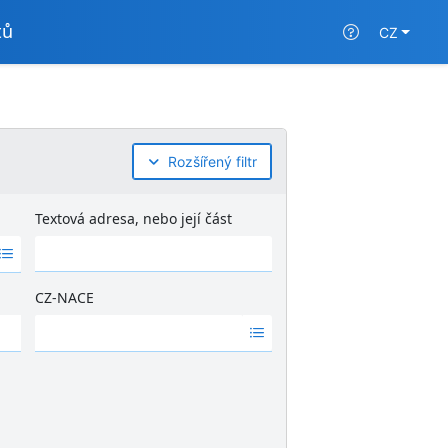
tů
CZ
Rozšířený filtr
Textová adresa, nebo její část
CZ-NACE
Ž
á
d
n
é
v