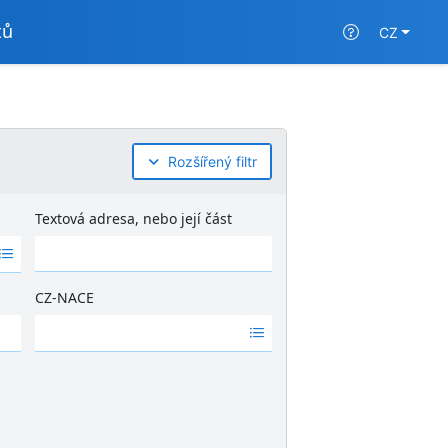
tů
CZ
Rozšířený filtr
Textová adresa, nebo její část
CZ-NACE
Ž
á
d
n
é
v