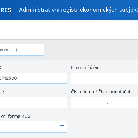
Administrativní registr ekonomických subjek
..)
O
Finanční úřad
Ž
á
d
ce
Číslo domu
/
Číslo orientační
n
Ž
é
/
á
v
d
ý
ávní forma ROS
n
s
é
l
v
e