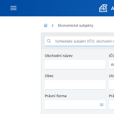
Ekonomické subjekty
Vyhledejte subjekt (IČO, obchodní název .
Obchodní název
IČ
Obec
Uli
Ž
á
d
Právní forma
Pr
n
Ž
Ž
é
á
á
v
d
d