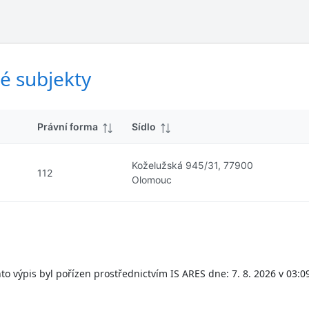
ý
d
s
k
l
y
e
d
é subjekty
k
y
Právní forma
Sídlo
Koželužská 945/31, 77900
112
Olomouc
to výpis byl pořízen prostřednictvím IS ARES dne: 7. 8. 2026 v 03:0