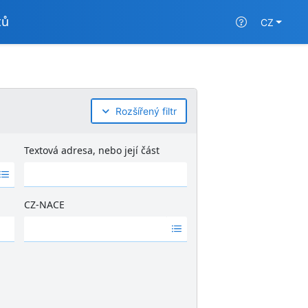
tů
CZ
Rozšířený filtr
Textová adresa, nebo její část
CZ-NACE
Ž
á
d
n
é
v