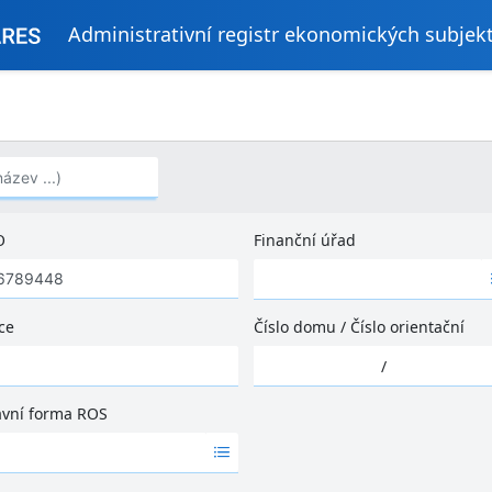
Administrativní registr ekonomických subjek
..)
O
Finanční úřad
Ž
á
d
ce
Číslo domu
/
Číslo orientační
n
Ž
é
/
á
v
d
ý
ávní forma ROS
n
s
é
l
v
e