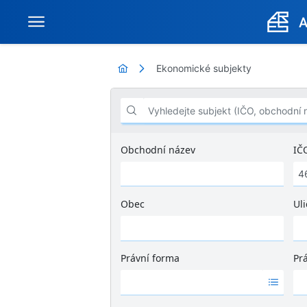
Ekonomické subjekty
Vyhledejte subjekt (IČO, obchodní název .
Obchodní název
IČ
Obec
Uli
Ž
á
d
Právní forma
Pr
n
Ž
Ž
é
á
á
v
d
d