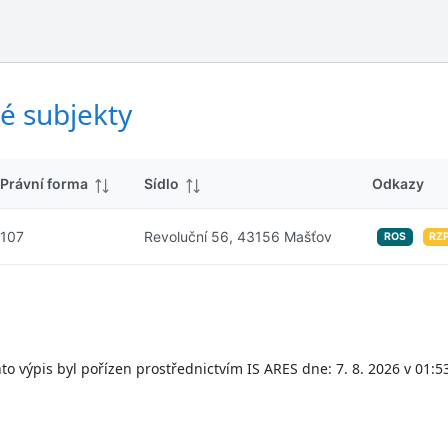
ý
d
s
k
l
y
e
d
é subjekty
k
y
Právní forma
Sídlo
Odkazy
107
Revoluční 56, 43156 Mašťov
ROS
RZ
to výpis byl pořízen prostřednictvím IS ARES dne: 7. 8. 2026 v 01:5