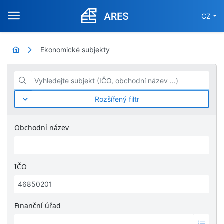
CZ
Ekonomické subjekty
Vyhledejte subjekt (IČO, obchodní název ...)
Rozšířený filtr
Obchodní název
IČO
Finanční úřad
Ž