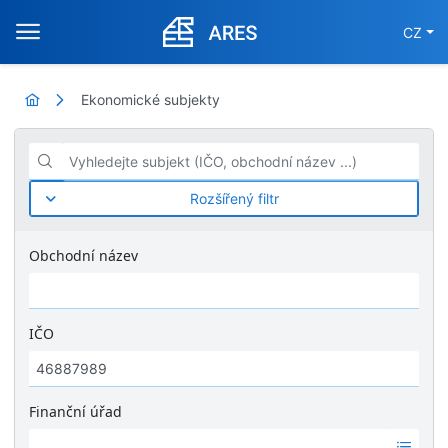
CZ
Ekonomické subjekty
Vyhledejte subjekt (IČO, obchodní název ...)
Rozšířený filtr
Obchodní název
IČO
Finanční úřad
Ž