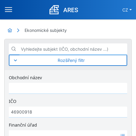
CZ
Ekonomické subjekty
Vyhledejte subjekt (IČO, obchodní název ...)
Rozšířený filtr
Obchodní název
IČO
Finanční úřad
Ž