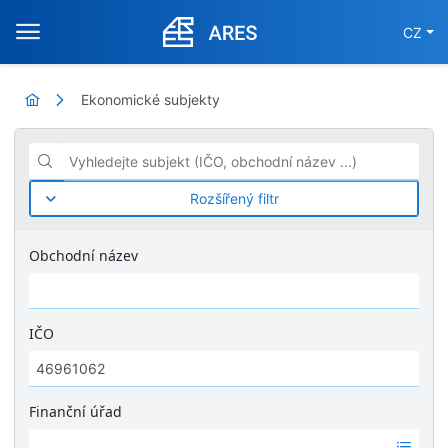
CZ
Ekonomické subjekty
Vyhledejte subjekt (IČO, obchodní název ...)
Rozšířený filtr
Obchodní název
IČO
Finanční úřad
Ž