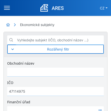
CZ
Ekonomické subjekty
Vyhledejte subjekt (IČO, obchodní název ...)
Rozšířený filtr
Obchodní název
IČO
Finanční úřad
Ž