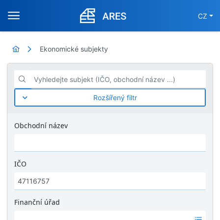
CZ
Ekonomické subjekty
Vyhledejte subjekt (IČO, obchodní název ...)
Rozšířený filtr
Obchodní název
IČO
Finanční úřad
Ž