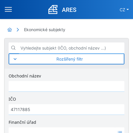
CZ
Ekonomické subjekty
Vyhledejte subjekt (IČO, obchodní název ...)
Rozšířený filtr
Obchodní název
IČO
Finanční úřad
Ž