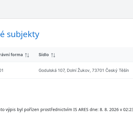
ý
d
s
k
l
y
e
d
é subjekty
k
y
rávní forma
Sídlo
01
Godulská 107, Dolní Žukov, 73701 Český Těšín
to výpis byl pořízen prostřednictvím IS ARES dne: 8. 8. 2026 v 02:2