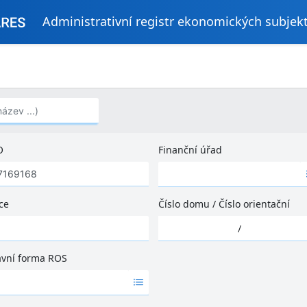
Administrativní registr ekonomických subjek
..)
O
Finanční úřad
Ž
á
d
ce
Číslo domu
/
Číslo orientační
n
Ž
é
/
á
v
d
ý
ávní forma ROS
n
s
é
l
v
e