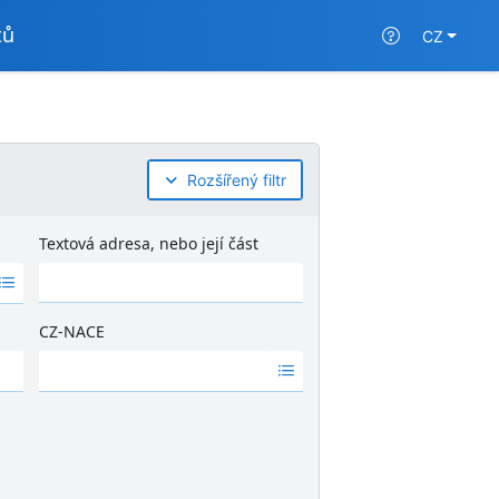
tů
CZ
Rozšířený filtr
Textová adresa, nebo její část
CZ-NACE
Ž
á
d
n
é
v