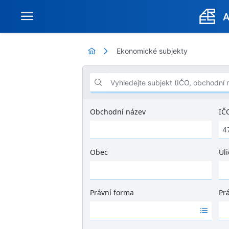
Ekonomické subjekty
Vyhledejte subjekt (IČO, obchodní název .
Obchodní název
IČ
Obec
Uli
Ž
á
d
Právní forma
Pr
n
Ž
Ž
é
á
á
v
d
d