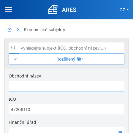
CZ
Ekonomické subjekty
Vyhledejte subjekt (IČO, obchodní název ...)
Rozšířený filtr
Obchodní název
IČO
Finanční úřad
Ž