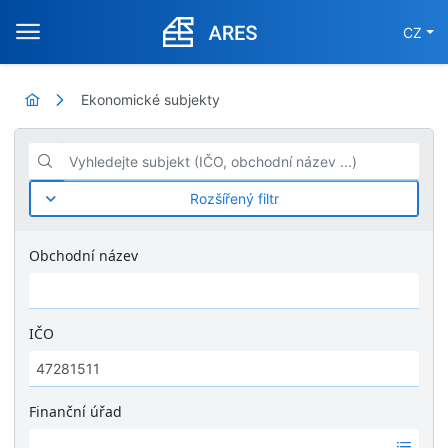
CZ
Ekonomické subjekty
Vyhledejte subjekt (IČO, obchodní název ...)
Rozšířený filtr
Obchodní název
IČO
Finanční úřad
Ž