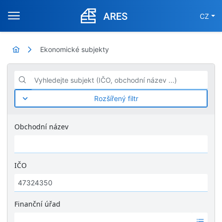
CZ
Ekonomické subjekty
Vyhledejte subjekt (IČO, obchodní název ...)
Rozšířený filtr
Obchodní název
IČO
Finanční úřad
Ž