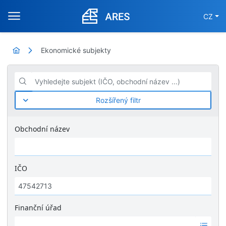
CZ
Ekonomické subjekty
Vyhledejte subjekt (IČO, obchodní název ...)
Rozšířený filtr
Obchodní název
IČO
Finanční úřad
Ž