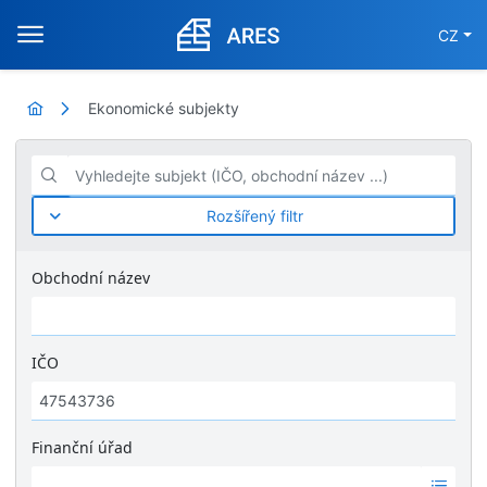
CZ
Ekonomické subjekty
Vyhledejte subjekt (IČO, obchodní název ...)
Rozšířený filtr
Obchodní název
IČO
Finanční úřad
Ž