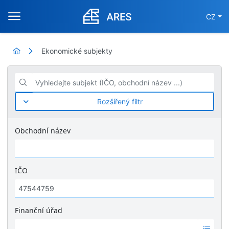
CZ
Ekonomické subjekty
Vyhledejte subjekt (IČO, obchodní název ...)
Rozšířený filtr
Obchodní název
IČO
Finanční úřad
Ž