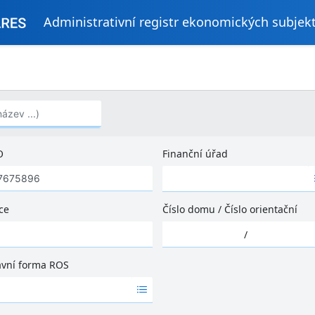
Administrativní registr ekonomických subjek
..)
O
Finanční úřad
Ž
á
d
ce
Číslo domu
/
Číslo orientační
n
Ž
é
/
á
v
d
ý
ávní forma ROS
n
s
é
l
v
e