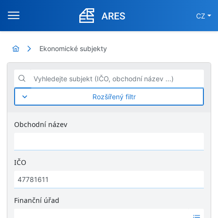
CZ
Ekonomické subjekty
Vyhledejte subjekt (IČO, obchodní název ...)
Rozšířený filtr
Obchodní název
IČO
Finanční úřad
Ž