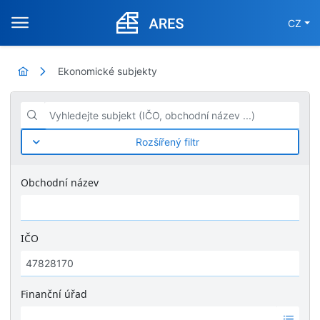
CZ
Ekonomické subjekty
Vyhledejte subjekt (IČO, obchodní název ...)
Rozšířený filtr
Obchodní název
IČO
Finanční úřad
Ž