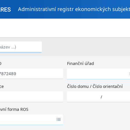
Administrativní registr ekonomických subjek
..)
O
Finanční úřad
Ž
á
d
ce
Číslo domu
/
Číslo orientační
n
Ž
é
/
á
v
d
ý
ávní forma ROS
n
s
é
l
v
e