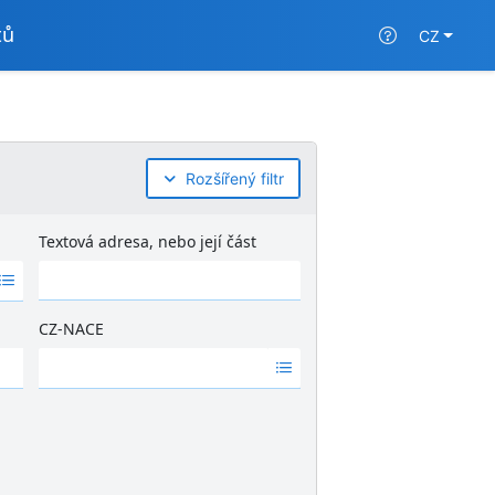
tů
CZ
Rozšířený filtr
Textová adresa, nebo její část
CZ-NACE
Ž
á
d
n
é
v