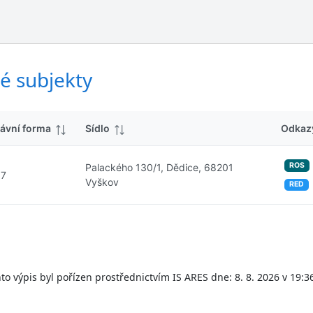
ý
d
s
k
l
y
e
d
é subjekty
k
y
ávní forma
Sídlo
Odkaz
ROS
Palackého 130/1, Dědice, 68201
07
Vyškov
RED
to výpis byl pořízen prostřednictvím IS ARES dne: 8. 8. 2026 v 19:3