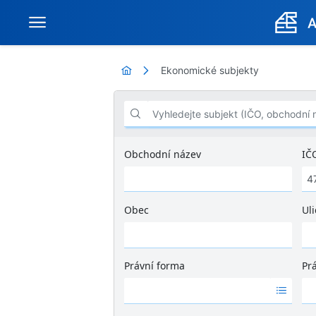
Ekonomické subjekty
Vyhledejte subjekt (IČO, obchodní název .
Obchodní název
IČ
Obec
Uli
Ž
á
d
Právní forma
Pr
n
Ž
Ž
é
á
á
v
d
d