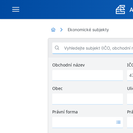
Ekonomické subjekty
Vyhledejte subjekt (IČO, obchodní název .
Obchodní název
IČ
Obec
Uli
Ž
á
d
Právní forma
Pr
n
Ž
Ž
é
á
á
v
d
d