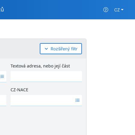
tů
CZ
Rozšířený filtr
Textová adresa, nebo její část
CZ-NACE
Ž
á
d
n
é
v