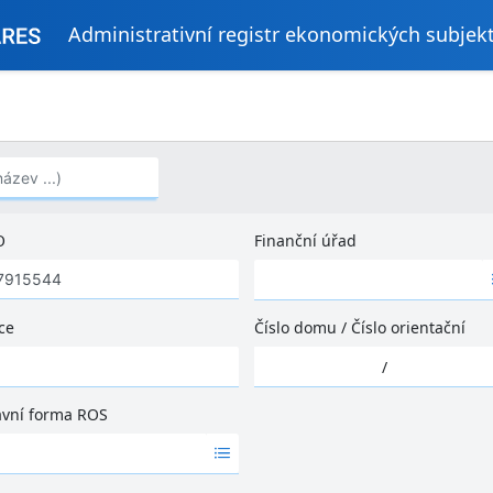
Administrativní registr ekonomických subjek
..)
O
Finanční úřad
Ž
á
d
ce
Číslo domu
/
Číslo orientační
n
Ž
é
/
á
v
d
ý
ávní forma ROS
n
s
é
l
v
e