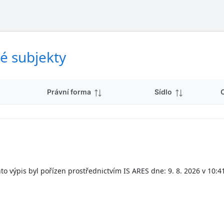
ý
d
s
k
l
y
e
d
é subjekty
k
y
Právní forma
Sídlo
to výpis byl pořízen prostřednictvím IS ARES dne: 9. 8. 2026 v 10:4