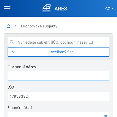
CZ
Ekonomické subjekty
Vyhledejte subjekt (IČO, obchodní název ...)
Rozšířený filtr
Obchodní název
IČO
Finanční úřad
Ž