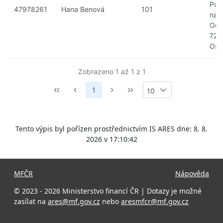
Pol
47978261
Hana Benová
101
nad
Odr
725
Ost
Zobrazeno 1 až 1 z 1
1
10
Tento výpis byl pořízen prostřednictvím IS ARES dne: 8. 8.
2026 v 17:10:42
MFČR
Nápověda
© 2023 - 2026 Ministerstvo financí ČR | Dotazy je možné
zasílat na
ares@mf.gov.cz
nebo
aresmfcr@mf.gov.cz