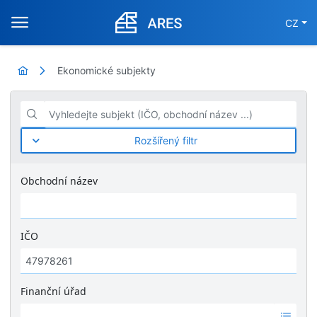
CZ
Ekonomické subjekty
Vyhledejte subjekt (IČO, obchodní název ...)
Rozšířený filtr
Obchodní název
IČO
Finanční úřad
Ž