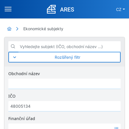
CZ
Ekonomické subjekty
Vyhledejte subjekt (IČO, obchodní název ...)
Rozšířený filtr
Obchodní název
IČO
Finanční úřad
Ž