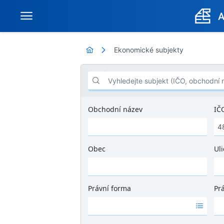
Ekonomické subjekty
Vyhledejte subjekt (IČO, obchodní název .
Obchodní název
IČ
Obec
Uli
Ž
á
d
Právní forma
Pr
n
Ž
Ž
é
á
á
v
d
d