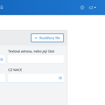
tů
CZ
Rozšířený filtr
Textová adresa, nebo její část
CZ-NACE
Ž
á
d
n
é
v