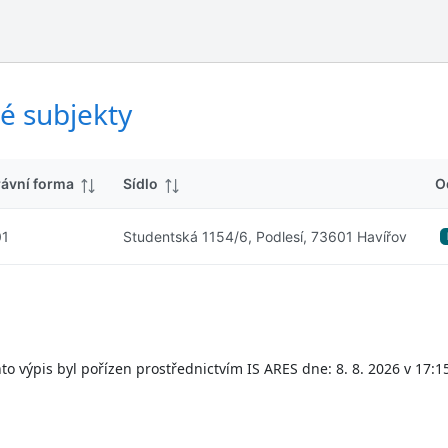
ý
d
s
k
l
y
e
d
é subjekty
k
y
rávní forma
Sídlo
O
01
Studentská 1154/6, Podlesí, 73601 Havířov
to výpis byl pořízen prostřednictvím IS ARES dne: 8. 8. 2026 v 17:1