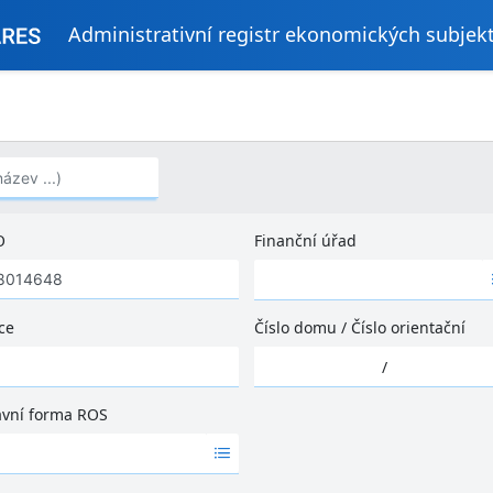
Administrativní registr ekonomických subjek
..)
O
Finanční úřad
Ž
á
d
ce
Číslo domu
/
Číslo orientační
n
Ž
é
/
á
v
d
ý
ávní forma ROS
n
s
é
l
v
e