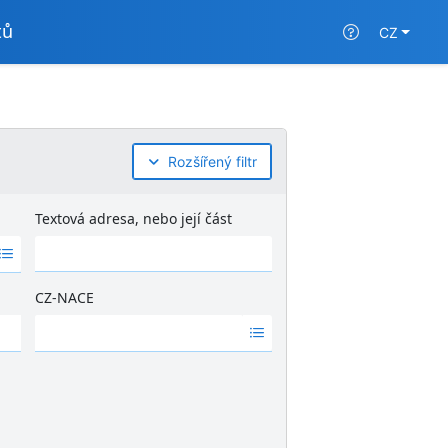
tů
CZ
Rozšířený filtr
Textová adresa, nebo její část
CZ-NACE
Ž
á
d
n
é
v