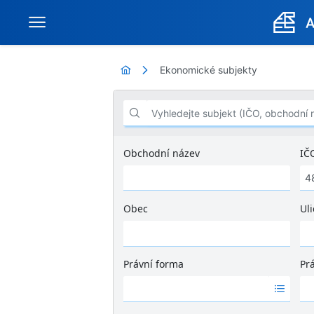
Ekonomické subjekty
Vyhledejte subjekt (IČO, obchodní název .
Obchodní název
IČ
Obec
Uli
Ž
á
d
Právní forma
Pr
n
Ž
Ž
é
á
á
v
d
d