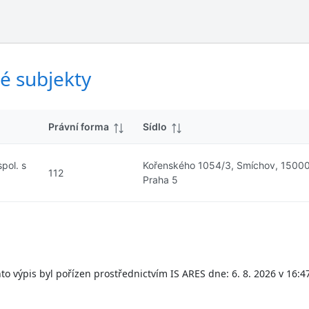
ý
d
s
k
l
y
e
d
é subjekty
k
y
Právní forma
Sídlo
spol. s
Kořenského 1054/3, Smíchov, 1500
112
Praha 5
to výpis byl pořízen prostřednictvím IS ARES dne: 6. 8. 2026 v 16:4