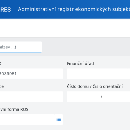
Administrativní registr ekonomických subjek
..)
O
Finanční úřad
Ž
á
d
ce
Číslo domu
/
Číslo orientační
n
Ž
é
/
á
v
d
ý
ávní forma ROS
n
s
é
l
v
e