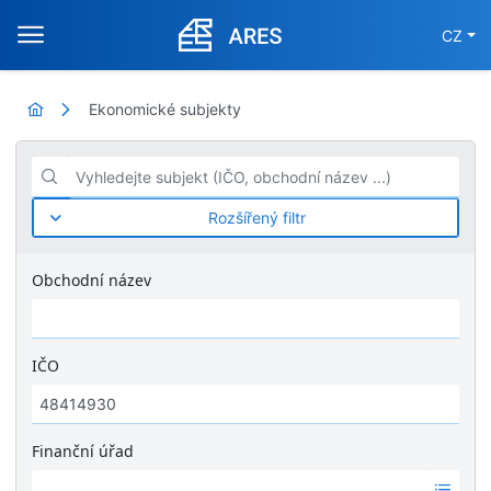
CZ
Ekonomické subjekty
Vyhledejte subjekt (IČO, obchodní název ...)
Rozšířený filtr
Obchodní název
IČO
Finanční úřad
Ž