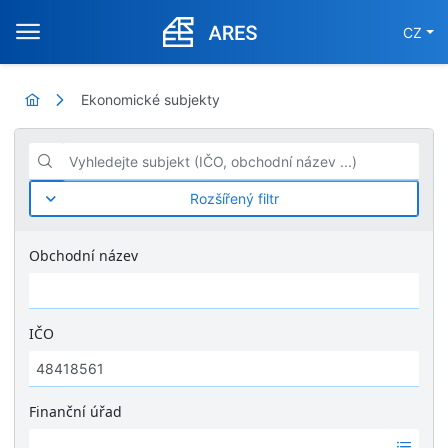
CZ
Ekonomické subjekty
Vyhledejte subjekt (IČO, obchodní název ...)
Rozšířený filtr
Obchodní název
IČO
Finanční úřad
Ž