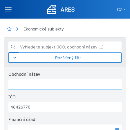
CZ
Ekonomické subjekty
Vyhledejte subjekt (IČO, obchodní název ...)
Rozšířený filtr
Obchodní název
IČO
Finanční úřad
Ž