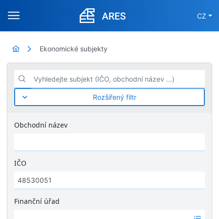
CZ
Ekonomické subjekty
Vyhledejte subjekt (IČO, obchodní název ...)
Rozšířený filtr
Obchodní název
IČO
Finanční úřad
Ž