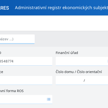
Administrativní registr ekonomických subjek
..)
O
Finanční úřad
Ž
á
d
ce
Číslo domu
/
Číslo orientační
n
Ž
é
/
á
v
d
ý
ávní forma ROS
n
s
é
l
v
e