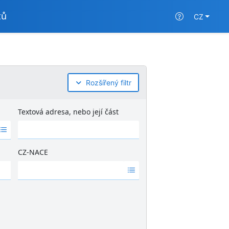
tů
CZ
Rozšířený filtr
Textová adresa, nebo její část
CZ-NACE
Ž
á
d
n
é
v