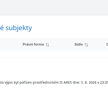
ý
d
s
k
l
y
e
d
é subjekty
k
y
Právní forma
Sídlo
to výpis byl pořízen prostřednictvím IS ARES dne: 5. 8. 2026 v 23:3