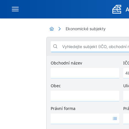
Ekonomické subjekty
Vyhledejte subjekt (IČO, obchodní název .
Obchodní název
IČ
Obec
Uli
Ž
á
d
Právní forma
Pr
n
Ž
Ž
é
á
á
v
d
d