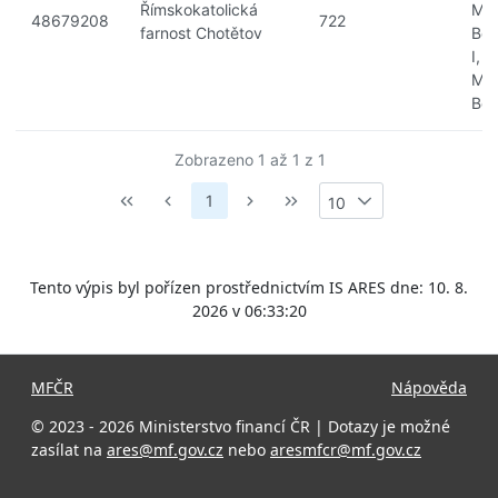
Římskokatolická
Mla
48679208
722
farnost Chotětov
Bol
I, 
Mla
Bol
Zobrazeno 1 až 1 z 1
1
10
Tento výpis byl pořízen prostřednictvím IS ARES dne: 10. 8.
2026 v 06:33:20
MFČR
Nápověda
© 2023 - 2026 Ministerstvo financí ČR | Dotazy je možné
zasílat na
ares@mf.gov.cz
nebo
aresmfcr@mf.gov.cz