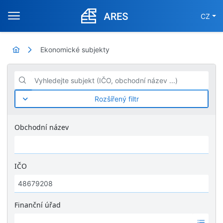
CZ
Ekonomické subjekty
Vyhledejte subjekt (IČO, obchodní název ...)
Rozšířený filtr
Obchodní název
IČO
Finanční úřad
Ž