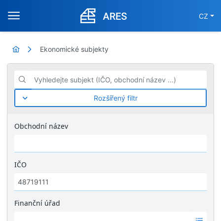
CZ
Ekonomické subjekty
Vyhledejte subjekt (IČO, obchodní název ...)
Rozšířený filtr
Obchodní název
IČO
Finanční úřad
Ž