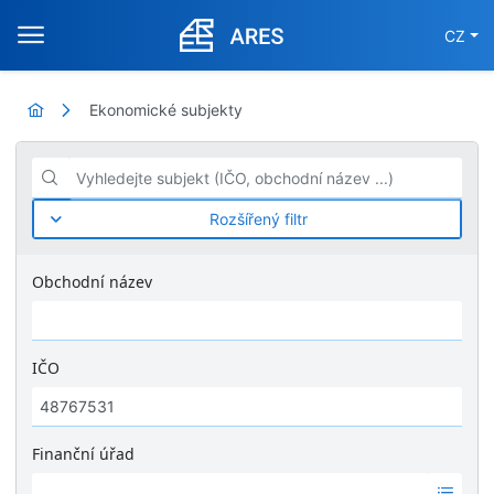
CZ
Ekonomické subjekty
Vyhledejte subjekt (IČO, obchodní název ...)
Rozšířený filtr
Obchodní název
IČO
Finanční úřad
Ž