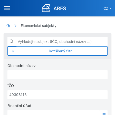
CZ
Ekonomické subjekty
Vyhledejte subjekt (IČO, obchodní název ...)
Rozšířený filtr
Obchodní název
IČO
Finanční úřad
Ž