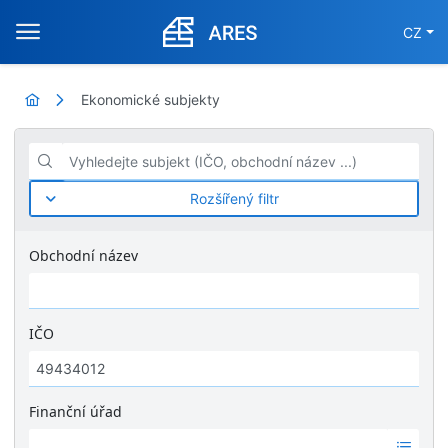
CZ
Ekonomické subjekty
Vyhledejte subjekt (IČO, obchodní název ...)
Rozšířený filtr
Obchodní název
IČO
Finanční úřad
Ž