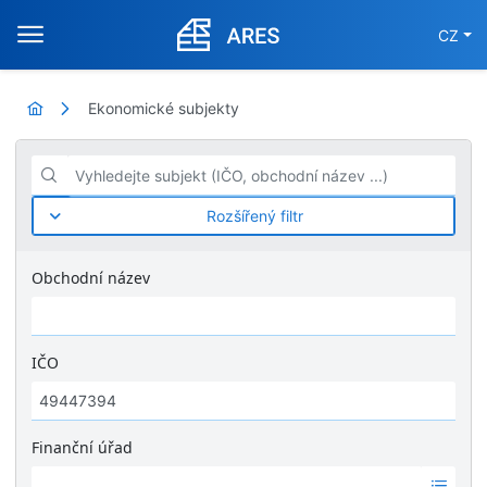
CZ
Ekonomické subjekty
Vyhledejte subjekt (IČO, obchodní název ...)
Rozšířený filtr
Obchodní název
IČO
Finanční úřad
Ž