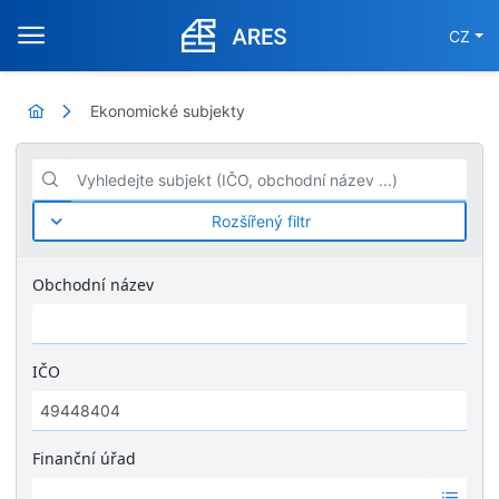
CZ
Ekonomické subjekty
Vyhledejte subjekt (IČO, obchodní název ...)
Rozšířený filtr
Obchodní název
IČO
Finanční úřad
Ž