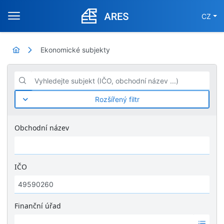
CZ
Ekonomické subjekty
Vyhledejte subjekt (IČO, obchodní název ...)
Rozšířený filtr
Obchodní název
IČO
Finanční úřad
Ž