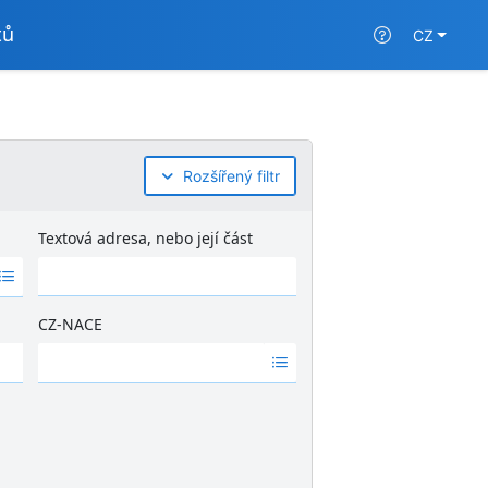
tů
CZ
Rozšířený filtr
Textová adresa, nebo její část
CZ-NACE
Ž
á
d
n
é
v