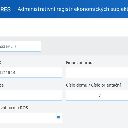
Administrativní registr ekonomických subjek
..)
O
Finanční úřad
Ž
á
d
ce
Číslo domu
/
Číslo orientační
n
Ž
é
/
á
v
d
ý
ávní forma ROS
n
s
é
l
v
e