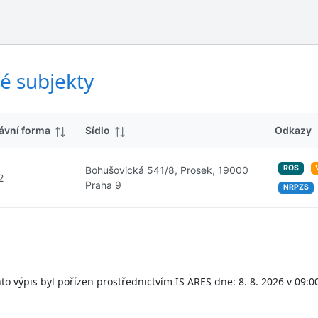
ý
d
s
k
l
y
e
d
é subjekty
k
y
ávní forma
Sídlo
Odkazy
ROS
Bohušovická 541/8, Prosek, 19000
2
Praha 9
NRPZS
to výpis byl pořízen prostřednictvím IS ARES dne: 8. 8. 2026 v 09:0