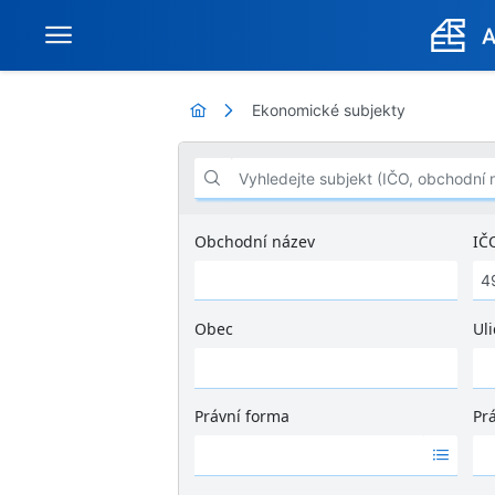
Ekonomické subjekty
Vyhledejte subjekt (IČO, obchodní název .
Obchodní název
IČ
Obec
Uli
Ž
á
d
Právní forma
Pr
n
Ž
Ž
é
á
á
v
d
d