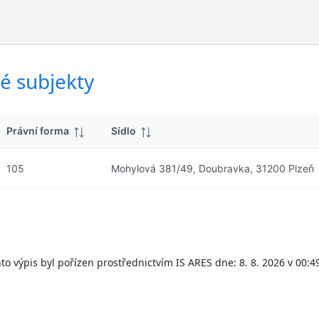
ý
d
s
k
l
y
e
d
é subjekty
k
y
Právní forma
Sídlo
105
Mohylová 381/49, Doubravka, 31200 Plzeň
to výpis byl pořízen prostřednictvím IS ARES dne: 8. 8. 2026 v 00:4