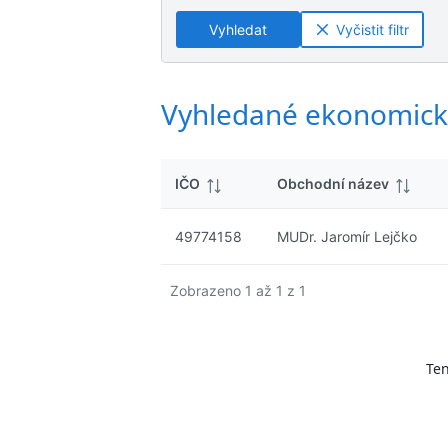
ý
n
n
s
Vyhledat
Vyčistit filtr
é
é
l
v
v
e
ý
ý
d
s
s
Vyhledané ekonomick
k
l
l
y
e
e
d
d
IČO
Obchodní název
k
k
y
y
49774158
MUDr. Jaromír Lejčko
Zobrazeno 1 až 1 z 1
Ten