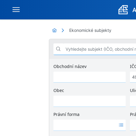
Ekonomické subjekty
Vyhledejte subjekt (IČO, obchodní název .
Obchodní název
IČ
Obec
Uli
Ž
á
d
Právní forma
Pr
n
Ž
Ž
é
á
á
v
d
d