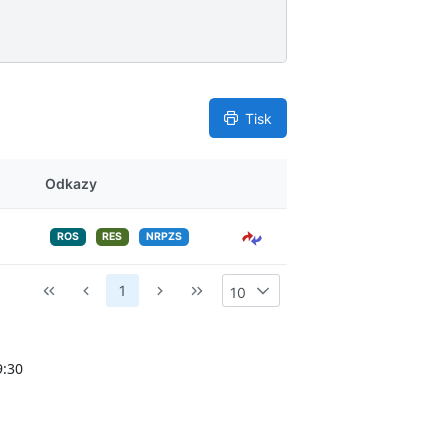
ý
s
l
e
d
k
Tisk
y
Odkazy
ROS
RES
NRPZS
1
10
9:30