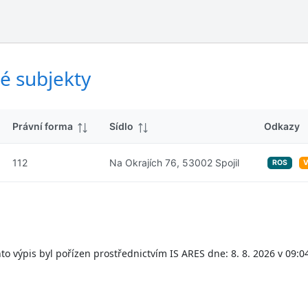
ý
d
s
k
l
y
e
d
é subjekty
k
y
Právní forma
Sídlo
Odkazy
112
Na Okrajích 76, 53002 Spojil
ROS
to výpis byl pořízen prostřednictvím IS ARES dne: 8. 8. 2026 v 09:0