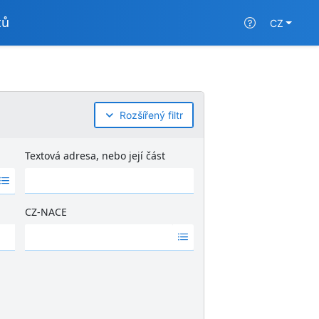
tů
CZ
Rozšířený filtr
Textová adresa, nebo její část
CZ-NACE
Ž
á
d
n
é
v