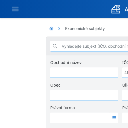
Ekonomické subjekty
Vyhledejte subjekt (IČO, obchodní název .
Obchodní název
IČ
Obec
Uli
Ž
á
d
Právní forma
Pr
n
Ž
Ž
é
á
á
v
d
d