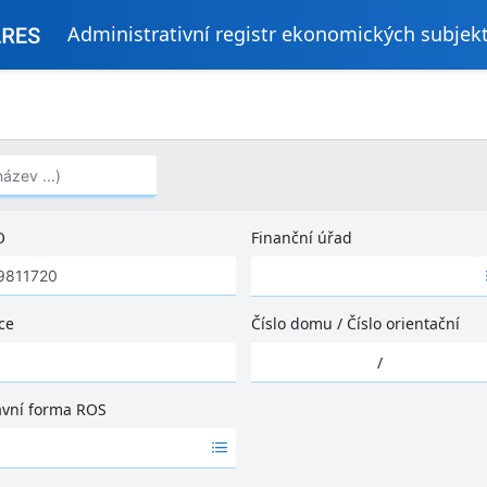
Administrativní registr ekonomických subjek
..)
O
Finanční úřad
Ž
á
d
ce
Číslo domu
/
Číslo orientační
n
Ž
é
/
á
v
d
ý
ávní forma ROS
n
s
é
l
v
e