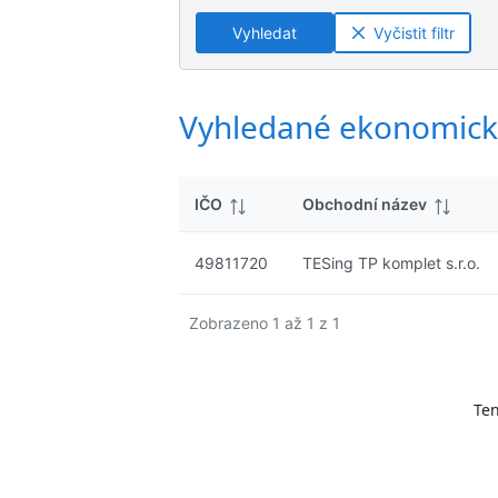
ý
n
n
s
Vyhledat
Vyčistit filtr
é
é
l
v
v
e
ý
ý
d
s
s
Vyhledané ekonomick
k
l
l
y
e
e
d
d
IČO
Obchodní název
k
k
y
y
49811720
TESing TP komplet s.r.o.
Zobrazeno 1 až 1 z 1
Ten