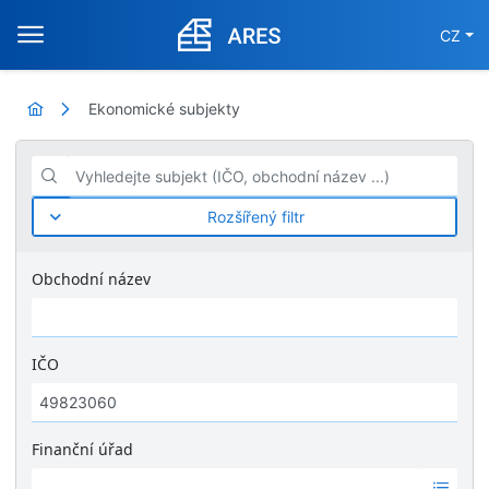
CZ
Ekonomické subjekty
Vyhledejte subjekt (IČO, obchodní název ...)
Rozšířený filtr
Obchodní název
IČO
Finanční úřad
Ž