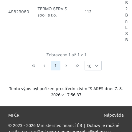
Bol
TERMO SERVIS
25
49823060
112
spol. s r.o.
Br
na
La
Sta
Bol
Zobrazeno 1 až 1 z 1
1
10
Tento výpis byl pořízen prostřednictvím IS ARES dne: 7. 8.
2026 v 17:56:37
MFČR
Nápověda
© 2023 - 2026 Ministerstvo financí ČR | Dotazy je možné
zasílat na
ares@mf.gov.cz
nebo
aresmfcr@mf.gov.cz