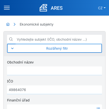
CZ
Ekonomické subjekty
Vyhledejte subjekt (IČO, obchodní název ...)
Rozšířený filtr
Obchodní název
IČO
Finanční úřad
Ž