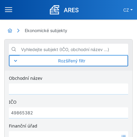
CZ
Ekonomické subjekty
Vyhledejte subjekt (IČO, obchodní název ...)
Rozšířený filtr
Obchodní název
IČO
Finanční úřad
Ž